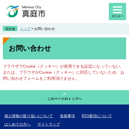
ペ
メ
ー
ニ
ジ
ュ
の
ー
先
を
トップ
>
お問い合わせ
現在地
頭
飛
で
ば
本
す
し
文
お問い合わせ
。
て
本
文
ブラウザでCookie（クッキー）が使用できる設定になっていない、
へ
または、ブラウザがCookie（クッキー）に対応していないため、お
問い合わせフォームをご利用頂けません。
このページのトップへ
個人情報の取り扱いについて
免責事項
RSS配信について
はじめての方へ
サイトマップ