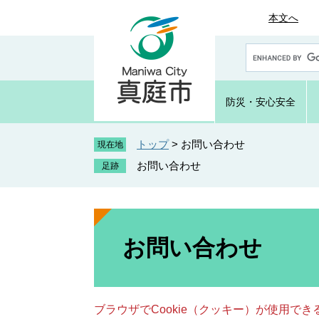
ペ
メ
本文へ
ー
ニ
ジ
ュ
G
の
ー
o
先
を
o
頭
飛
g
防災・
安心安全
で
ば
l
e
す
し
カ
トップ
>
お問い合わせ
。
て
現在地
ス
本
お問い合わせ
タ
文
ム
へ
検
索
本
文
お問い合わせ
ブラウザでCookie（クッキー）が使用で