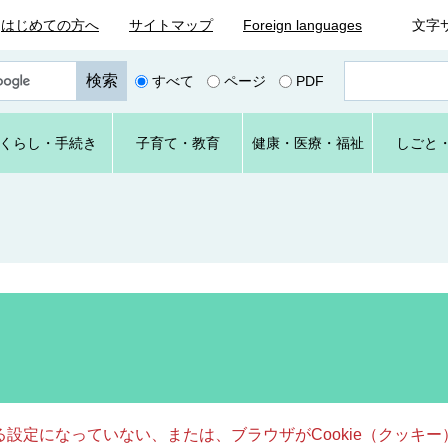
はじめての方へ
サイトマップ
Foreign languages
文字
ペ
すべて
ページ
PDF
ー
ジ
番
くらし
・手続き
子育て
・教育
健康・
医療・
福祉
しごと
号
を
入
力
きる設定になっていない、または、ブラウザがCookie（クッ