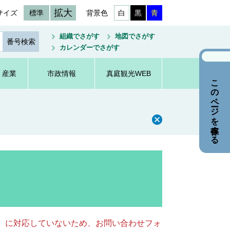
拡大
サイズ
標準
背景色
白
黒
青
組織でさがす
地図でさがす
カレンダーでさがす
・産業
市政情報
真庭観光WEB
このページを保存する
キー）に対応していないため、お問い合わせフォ