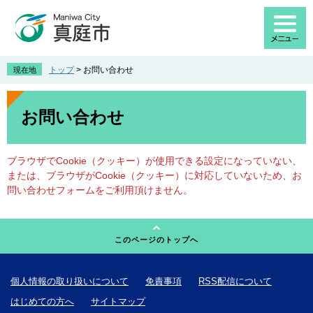
ペ
メ
ー
ニ
ジ
ュ
の
ー
先
を
トップ
>
お問い合わせ
現在地
頭
飛
で
ば
本
す
し
文
お問い合わせ
。
て
本
文
ブラウザでCookie（クッキー）が使用できる設定になっていない、
へ
または、ブラウザがCookie（クッキー）に対応していないため、お
問い合わせフォームをご利用頂けません。
このページのトップへ
個人情報の取り扱いについて
免責事項
RSS配信について
はじめての方へ
サイトマップ