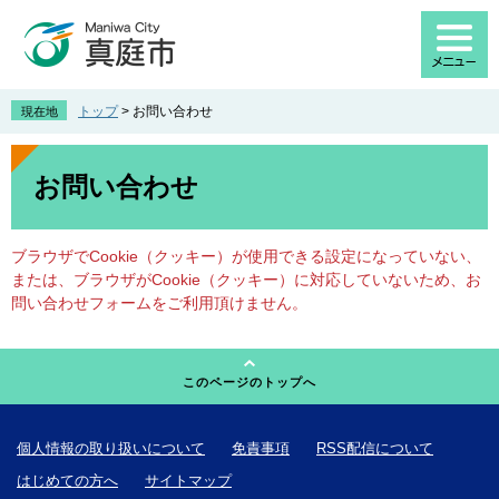
ペ
メ
ー
ニ
ジ
ュ
の
ー
先
を
トップ
>
お問い合わせ
現在地
頭
飛
で
ば
本
す
し
文
お問い合わせ
。
て
本
文
ブラウザでCookie（クッキー）が使用できる設定になっていない、
へ
または、ブラウザがCookie（クッキー）に対応していないため、お
問い合わせフォームをご利用頂けません。
このページのトップへ
個人情報の取り扱いについて
免責事項
RSS配信について
はじめての方へ
サイトマップ