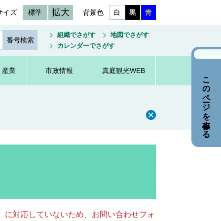
拡大
サイズ
標準
背景色
白
黒
青
組織でさがす
地図でさがす
カレンダーでさがす
・産業
市政情報
真庭観光WEB
このページを保存する
キー）に対応していないため、お問い合わせフォ