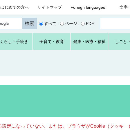
はじめての方へ
サイトマップ
Foreign languages
文字
ペ
すべて
ページ
PDF
ー
ジ
番
くらし
・手続き
子育て
・教育
健康・
医療・
福祉
しごと
号
を
入
力
きる設定になっていない、または、ブラウザがCookie（クッ