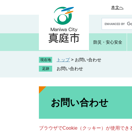
ペ
メ
本文へ
ー
ニ
ジ
ュ
G
の
ー
o
先
を
o
頭
飛
g
防災・
安心安全
で
ば
l
e
す
し
カ
トップ
>
お問い合わせ
。
て
現在地
ス
本
お問い合わせ
タ
文
ム
へ
検
索
本
文
お問い合わせ
ブラウザでCookie（クッキー）が使用で