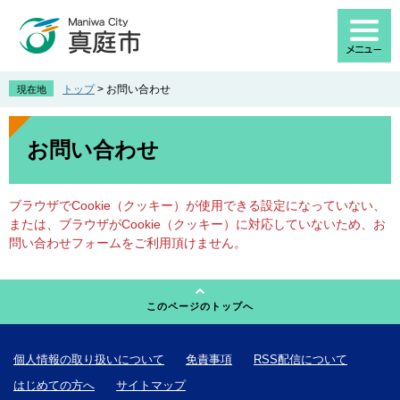
ペ
メ
ー
ニ
ジ
ュ
の
ー
先
を
トップ
>
お問い合わせ
現在地
頭
飛
で
ば
本
す
し
文
お問い合わせ
。
て
本
文
ブラウザでCookie（クッキー）が使用できる設定になっていない、
へ
または、ブラウザがCookie（クッキー）に対応していないため、お
問い合わせフォームをご利用頂けません。
このページのトップへ
個人情報の取り扱いについて
免責事項
RSS配信について
はじめての方へ
サイトマップ