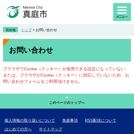
ペ
メ
ー
ニ
ジ
ュ
の
ー
先
を
トップ
>
お問い合わせ
現在地
頭
飛
で
ば
本
す
し
文
お問い合わせ
。
て
本
文
ブラウザでCookie（クッキー）が使用できる設定になっていない、
へ
または、ブラウザがCookie（クッキー）に対応していないため、お
問い合わせフォームをご利用頂けません。
このページのトップへ
個人情報の取り扱いについて
免責事項
RSS配信について
はじめての方へ
サイトマップ