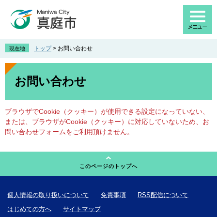
ペ
メ
ー
ニ
ジ
ュ
の
ー
先
を
トップ
>
お問い合わせ
現在地
頭
飛
で
ば
本
す
し
文
お問い合わせ
。
て
本
文
ブラウザでCookie（クッキー）が使用できる設定になっていない、
へ
または、ブラウザがCookie（クッキー）に対応していないため、お
問い合わせフォームをご利用頂けません。
このページのトップへ
個人情報の取り扱いについて
免責事項
RSS配信について
はじめての方へ
サイトマップ