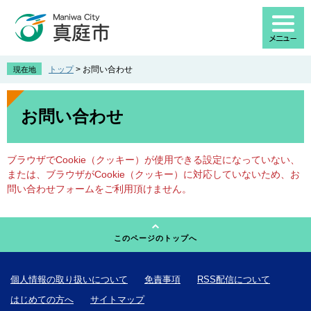
ペ
メ
ー
ニ
ジ
ュ
の
ー
先
を
トップ
>
お問い合わせ
現在地
頭
飛
で
ば
本
す
し
文
お問い合わせ
。
て
本
文
ブラウザでCookie（クッキー）が使用できる設定になっていない、
へ
または、ブラウザがCookie（クッキー）に対応していないため、お
問い合わせフォームをご利用頂けません。
このページのトップへ
個人情報の取り扱いについて
免責事項
RSS配信について
はじめての方へ
サイトマップ