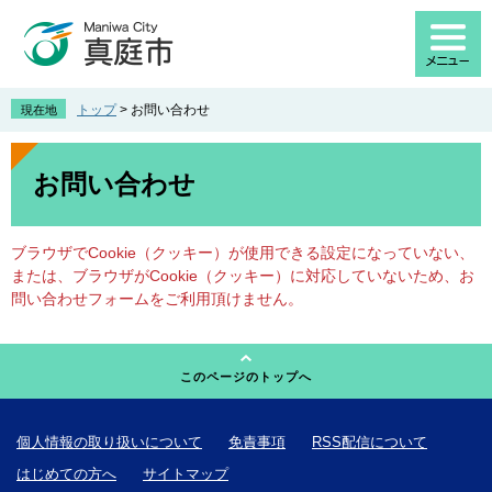
ペ
メ
ー
ニ
ジ
ュ
の
ー
先
を
トップ
>
お問い合わせ
現在地
頭
飛
で
ば
本
す
し
文
お問い合わせ
。
て
本
文
ブラウザでCookie（クッキー）が使用できる設定になっていない、
へ
または、ブラウザがCookie（クッキー）に対応していないため、お
問い合わせフォームをご利用頂けません。
このページのトップへ
個人情報の取り扱いについて
免責事項
RSS配信について
はじめての方へ
サイトマップ