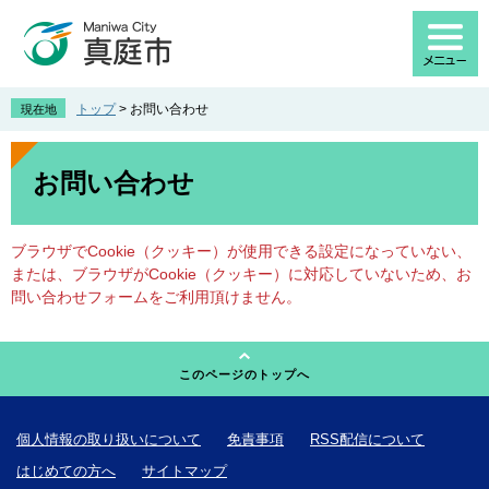
ペ
メ
ー
ニ
ジ
ュ
の
ー
先
を
トップ
>
お問い合わせ
現在地
頭
飛
で
ば
本
す
し
文
お問い合わせ
。
て
本
文
ブラウザでCookie（クッキー）が使用できる設定になっていない、
へ
または、ブラウザがCookie（クッキー）に対応していないため、お
問い合わせフォームをご利用頂けません。
このページのトップへ
個人情報の取り扱いについて
免責事項
RSS配信について
はじめての方へ
サイトマップ