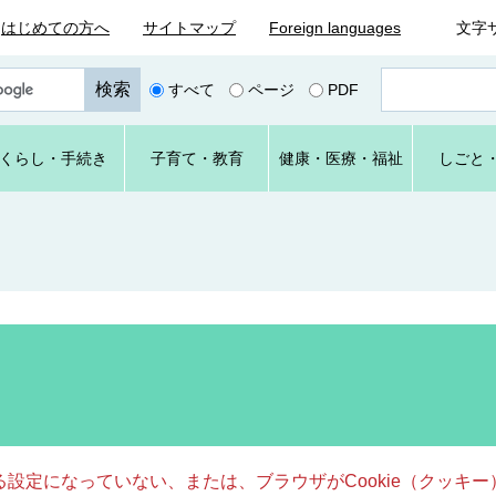
はじめての方へ
サイトマップ
Foreign languages
文字
ペ
すべて
ページ
PDF
ー
ジ
番
くらし
・手続き
子育て
・教育
健康・
医療・
福祉
しごと
号
を
入
力
きる設定になっていない、または、ブラウザがCookie（クッ