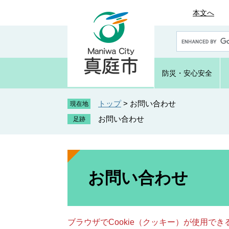
ペ
メ
本文へ
ー
ニ
ジ
ュ
G
の
ー
o
先
を
o
頭
飛
g
防災・
安心安全
で
ば
l
e
す
し
カ
トップ
>
お問い合わせ
。
て
現在地
ス
本
お問い合わせ
タ
文
ム
へ
検
索
本
文
お問い合わせ
ブラウザでCookie（クッキー）が使用で