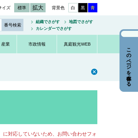
拡大
サイズ
標準
背景色
白
黒
青
組織でさがす
地図でさがす
カレンダーでさがす
・産業
市政情報
真庭観光WEB
このページを保存する
キー）に対応していないため、お問い合わせフォ