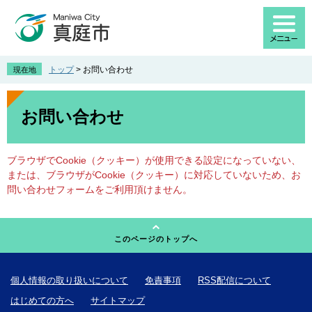
ペ
メ
ー
ニ
ジ
ュ
の
ー
先
を
トップ
>
お問い合わせ
現在地
頭
飛
で
ば
本
す
し
文
お問い合わせ
。
て
本
文
ブラウザでCookie（クッキー）が使用できる設定になっていない、
へ
または、ブラウザがCookie（クッキー）に対応していないため、お
問い合わせフォームをご利用頂けません。
このページのトップへ
個人情報の取り扱いについて
免責事項
RSS配信について
はじめての方へ
サイトマップ