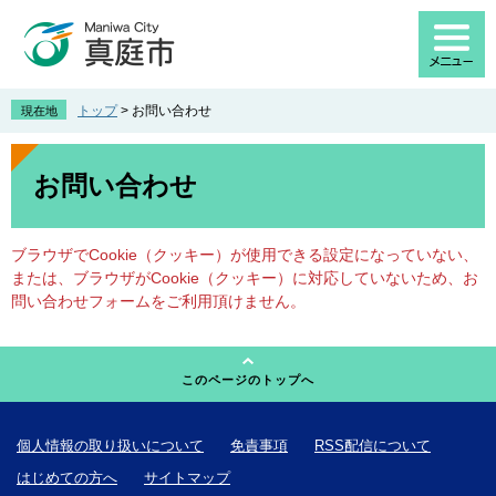
ペ
メ
ー
ニ
ジ
ュ
の
ー
先
を
トップ
>
お問い合わせ
現在地
頭
飛
で
ば
本
す
し
文
お問い合わせ
。
て
本
文
ブラウザでCookie（クッキー）が使用できる設定になっていない、
へ
または、ブラウザがCookie（クッキー）に対応していないため、お
問い合わせフォームをご利用頂けません。
このページのトップへ
個人情報の取り扱いについて
免責事項
RSS配信について
はじめての方へ
サイトマップ