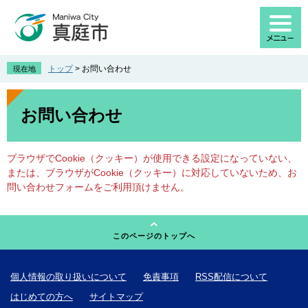
ペ
メ
ー
ニ
ジ
ュ
の
ー
先
を
トップ
>
お問い合わせ
現在地
頭
飛
で
ば
本
す
し
文
お問い合わせ
。
て
本
文
ブラウザでCookie（クッキー）が使用できる設定になっていない、
へ
または、ブラウザがCookie（クッキー）に対応していないため、お
問い合わせフォームをご利用頂けません。
このページのトップへ
個人情報の取り扱いについて
免責事項
RSS配信について
はじめての方へ
サイトマップ