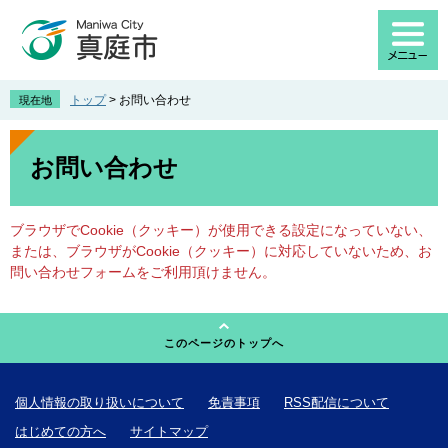
ペ
メ
ー
ニ
ジ
ュ
の
ー
先
を
トップ
>
お問い合わせ
現在地
頭
飛
で
ば
本
す
し
文
お問い合わせ
。
て
本
文
ブラウザでCookie（クッキー）が使用できる設定になっていない、
へ
または、ブラウザがCookie（クッキー）に対応していないため、お
問い合わせフォームをご利用頂けません。
このページのトップへ
個人情報の取り扱いについて
免責事項
RSS配信について
はじめての方へ
サイトマップ