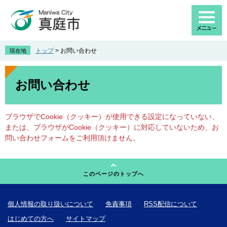
ペ
メ
ー
ニ
ジ
ュ
の
ー
先
を
トップ
>
お問い合わせ
現在地
頭
飛
で
ば
本
す
し
文
お問い合わせ
。
て
本
文
ブラウザでCookie（クッキー）が使用できる設定になっていない、
へ
または、ブラウザがCookie（クッキー）に対応していないため、お
問い合わせフォームをご利用頂けません。
このページのトップへ
個人情報の取り扱いについて
免責事項
RSS配信について
はじめての方へ
サイトマップ