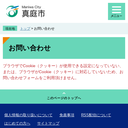
ペ
メ
ー
ニ
ジ
ュ
の
ー
先
を
トップ
>
お問い合わせ
現在地
頭
飛
で
ば
本
す
し
文
お問い合わせ
。
て
本
文
ブラウザでCookie（クッキー）が使用できる設定になっていない、
へ
または、ブラウザがCookie（クッキー）に対応していないため、お
問い合わせフォームをご利用頂けません。
このページのトップへ
個人情報の取り扱いについて
免責事項
RSS配信について
はじめての方へ
サイトマップ