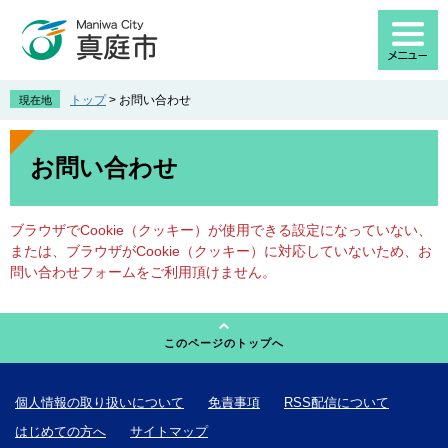
ペ
メ
ー
ニ
ジ
ュ
の
ー
先
を
トップ
>
お問い合わせ
現在地
頭
飛
で
ば
本
す
し
文
お問い合わせ
。
て
本
文
ブラウザでCookie（クッキー）が使用できる設定になっていない、
へ
または、ブラウザがCookie（クッキー）に対応していないため、お
問い合わせフォームをご利用頂けません。
このページのトップへ
個人情報の取り扱いについて
免責事項
RSS配信について
はじめての方へ
サイトマップ