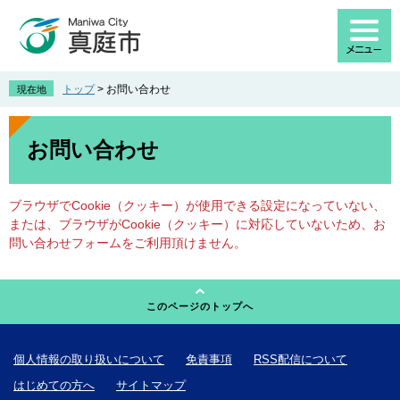
ペ
メ
ー
ニ
ジ
ュ
の
ー
先
を
トップ
>
お問い合わせ
現在地
頭
飛
で
ば
本
す
し
文
お問い合わせ
。
て
本
文
ブラウザでCookie（クッキー）が使用できる設定になっていない、
へ
または、ブラウザがCookie（クッキー）に対応していないため、お
問い合わせフォームをご利用頂けません。
このページのトップへ
個人情報の取り扱いについて
免責事項
RSS配信について
はじめての方へ
サイトマップ