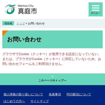
ペ
メ
ー
ニ
ジ
ュ
の
ー
先
を
トップ
>
お問い合わせ
現在地
頭
飛
で
ば
本
す
し
文
お問い合わせ
。
て
本
文
ブラウザでCookie（クッキー）が使用できる設定になっていない、
へ
または、ブラウザがCookie（クッキー）に対応していないため、お
問い合わせフォームをご利用頂けません。
このページのトップへ
個人情報の取り扱いについて
免責事項
RSS配信について
はじめての方へ
サイトマップ