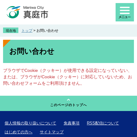
ペ
メ
ー
ニ
ジ
ュ
の
ー
先
を
トップ
>
お問い合わせ
現在地
頭
飛
で
ば
本
す
し
文
お問い合わせ
。
て
本
文
ブラウザでCookie（クッキー）が使用できる設定になっていない、
へ
または、ブラウザがCookie（クッキー）に対応していないため、お
問い合わせフォームをご利用頂けません。
このページのトップへ
個人情報の取り扱いについて
免責事項
RSS配信について
はじめての方へ
サイトマップ