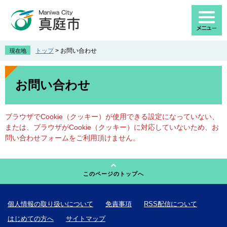
ペ
メ
ー
ニ
ジ
ュ
の
ー
先
を
トップ
>
お問い合わせ
現在地
頭
飛
で
ば
本
す
し
文
お問い合わせ
。
て
本
文
ブラウザでCookie（クッキー）が使用できる設定になっていない、
へ
または、ブラウザがCookie（クッキー）に対応していないため、お
問い合わせフォームをご利用頂けません。
このページのトップへ
個人情報の取り扱いについて
免責事項
RSS配信について
はじめての方へ
サイトマップ