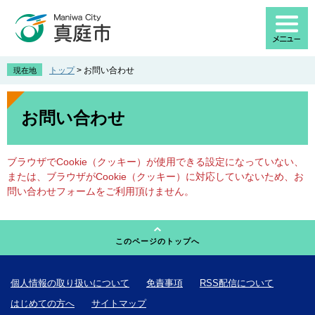
ペ
メ
ー
ニ
ジ
ュ
の
ー
先
を
トップ
>
お問い合わせ
現在地
頭
飛
で
ば
本
す
し
文
お問い合わせ
。
て
本
文
ブラウザでCookie（クッキー）が使用できる設定になっていない、
へ
または、ブラウザがCookie（クッキー）に対応していないため、お
問い合わせフォームをご利用頂けません。
このページのトップへ
個人情報の取り扱いについて
免責事項
RSS配信について
はじめての方へ
サイトマップ