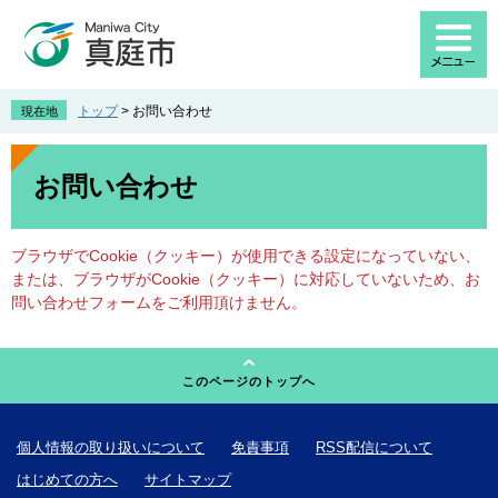
ペ
メ
ー
ニ
ジ
ュ
の
ー
先
を
トップ
>
お問い合わせ
現在地
頭
飛
で
ば
本
す
し
文
お問い合わせ
。
て
本
文
ブラウザでCookie（クッキー）が使用できる設定になっていない、
へ
または、ブラウザがCookie（クッキー）に対応していないため、お
問い合わせフォームをご利用頂けません。
このページのトップへ
個人情報の取り扱いについて
免責事項
RSS配信について
はじめての方へ
サイトマップ