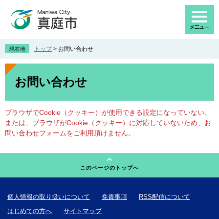
ペ
メ
ー
ニ
ジ
ュ
の
ー
先
を
トップ
>
お問い合わせ
現在地
頭
飛
で
ば
本
す
し
文
お問い合わせ
。
て
本
文
ブラウザでCookie（クッキー）が使用できる設定になっていない、
へ
または、ブラウザがCookie（クッキー）に対応していないため、お
問い合わせフォームをご利用頂けません。
このページのトップへ
個人情報の取り扱いについて
免責事項
RSS配信について
はじめての方へ
サイトマップ