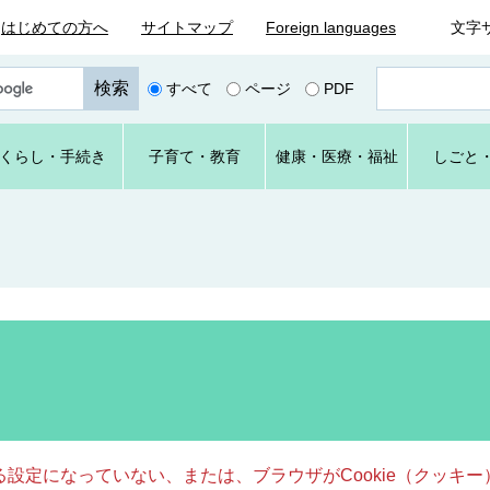
はじめての方へ
サイトマップ
Foreign languages
文字
ペ
すべて
ページ
PDF
ー
ジ
番
くらし
・手続き
子育て
・教育
健康・
医療・
福祉
しごと
号
を
入
力
きる設定になっていない、または、ブラウザがCookie（クッ