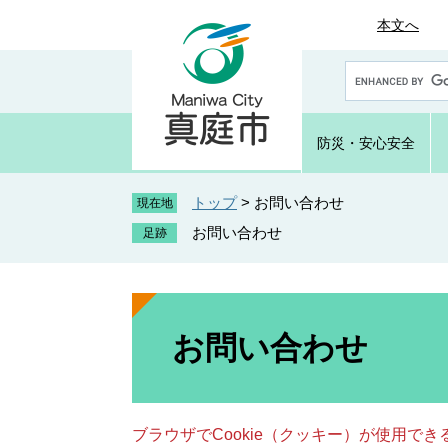
ペ
メ
本文へ
ー
ニ
ジ
ュ
G
の
ー
o
先
を
o
頭
飛
g
防災・
安心安全
で
ば
l
e
す
し
カ
トップ
>
お問い合わせ
。
て
現在地
ス
本
お問い合わせ
タ
文
ム
へ
検
索
本
文
お問い合わせ
ブラウザでCookie（クッキー）が使用で