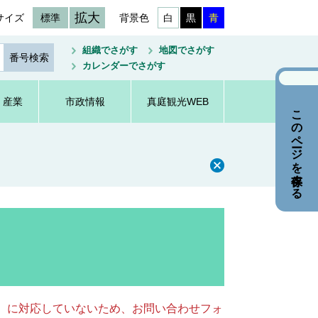
拡大
サイズ
標準
背景色
白
黒
青
組織でさがす
地図でさがす
カレンダーでさがす
・産業
市政情報
真庭観光WEB
このページを保存する
キー）に対応していないため、お問い合わせフォ