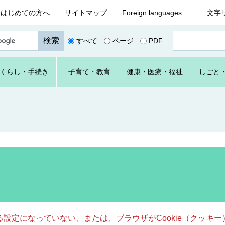
はじめての方へ
サイトマップ
Foreign languages
文字
ペ
すべて
ページ
PDF
ー
ジ
番
くらし
・手続き
子育て
・教育
健康・
医療・
福祉
しごと
号
を
入
力
きる設定になっていない、または、ブラウザがCookie（クッ