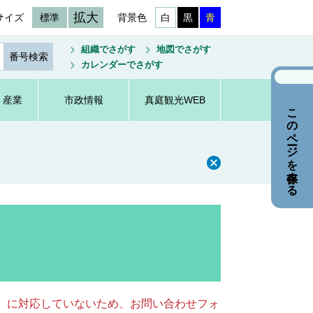
拡大
サイズ
標準
背景色
白
黒
青
組織でさがす
地図でさがす
カレンダーでさがす
・産業
市政情報
真庭観光WEB
このページを保存する
キー）に対応していないため、お問い合わせフォ