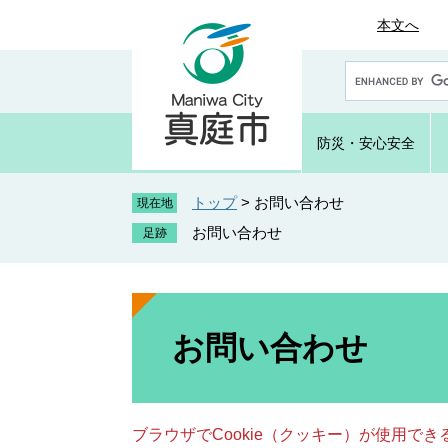
ペ
メ
本文へ
ー
ニ
ジ
ュ
G
の
ー
o
先
を
o
頭
飛
g
防災・
安心安全
で
ば
l
e
す
し
カ
トップ
>
お問い合わせ
。
て
現在地
ス
本
お問い合わせ
タ
文
ム
へ
検
索
本
文
お問い合わせ
ブラウザでCookie（クッキー）が使用で