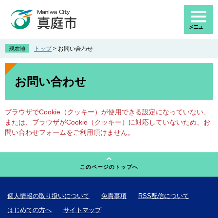
ペ
メ
ー
ニ
ジ
ュ
の
ー
先
を
トップ
>
お問い合わせ
現在地
頭
飛
で
ば
本
す
し
文
お問い合わせ
。
て
本
文
ブラウザでCookie（クッキー）が使用できる設定になっていない、
へ
または、ブラウザがCookie（クッキー）に対応していないため、お
問い合わせフォームをご利用頂けません。
このページのトップへ
個人情報の取り扱いについて
免責事項
RSS配信について
はじめての方へ
サイトマップ