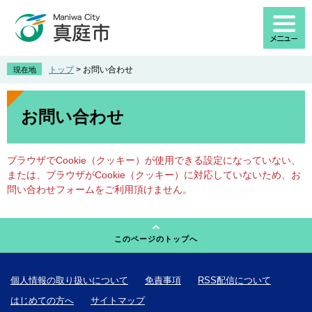
ペ
メ
ー
ニ
ジ
ュ
の
ー
先
を
トップ
>
お問い合わせ
現在地
頭
飛
で
ば
本
す
し
文
お問い合わせ
。
て
本
文
ブラウザでCookie（クッキー）が使用できる設定になっていない、
へ
または、ブラウザがCookie（クッキー）に対応していないため、お
問い合わせフォームをご利用頂けません。
このページのトップへ
個人情報の取り扱いについて
免責事項
RSS配信について
はじめての方へ
サイトマップ