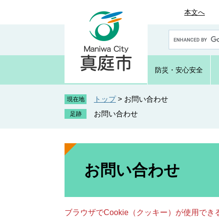
ペ
メ
本文へ
ー
ニ
ジ
ュ
G
の
ー
o
先
を
o
頭
飛
g
防災・
安心安全
で
ば
l
e
す
し
カ
トップ
>
お問い合わせ
。
て
現在地
ス
本
お問い合わせ
タ
文
ム
へ
検
索
本
文
お問い合わせ
ブラウザでCookie（クッキー）が使用で