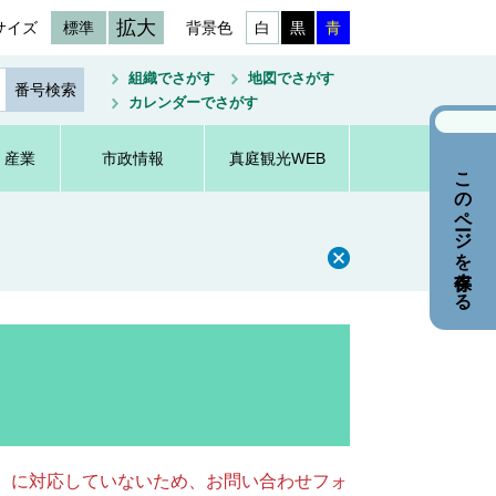
拡大
サイズ
標準
背景色
白
黒
青
組織でさがす
地図でさがす
カレンダーでさがす
・産業
市政情報
真庭観光WEB
このページを保存する
キー）に対応していないため、お問い合わせフォ