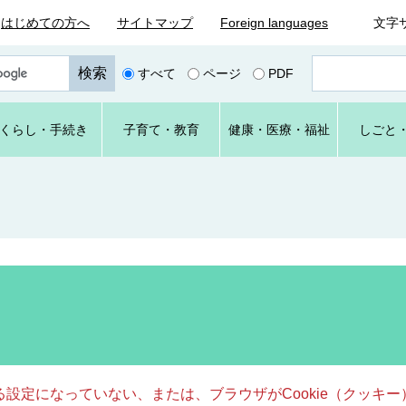
はじめての方へ
サイトマップ
Foreign languages
文字
ペ
すべて
ページ
PDF
ー
ジ
番
くらし
・手続き
子育て
・教育
健康・
医療・
福祉
しごと
号
を
入
力
きる設定になっていない、または、ブラウザがCookie（クッ