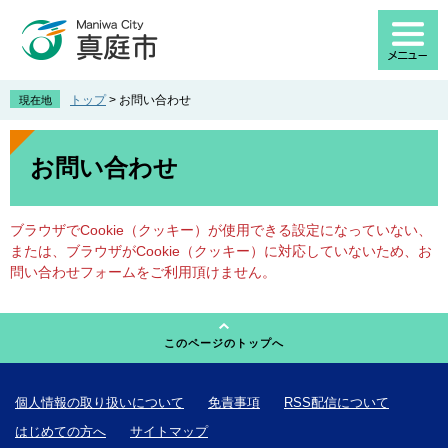
ペ
メ
ー
ニ
ジ
ュ
の
ー
先
を
トップ
>
お問い合わせ
現在地
頭
飛
で
ば
本
す
し
文
お問い合わせ
。
て
本
文
ブラウザでCookie（クッキー）が使用できる設定になっていない、
へ
または、ブラウザがCookie（クッキー）に対応していないため、お
問い合わせフォームをご利用頂けません。
このページのトップへ
個人情報の取り扱いについて
免責事項
RSS配信について
はじめての方へ
サイトマップ