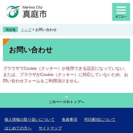
ペ
メ
ー
ニ
ジ
ュ
の
ー
先
を
トップ
>
お問い合わせ
現在地
頭
飛
で
ば
本
す
し
文
お問い合わせ
。
て
本
文
ブラウザでCookie（クッキー）が使用できる設定になっていない、
へ
または、ブラウザがCookie（クッキー）に対応していないため、お
問い合わせフォームをご利用頂けません。
このページのトップへ
個人情報の取り扱いについて
免責事項
RSS配信について
はじめての方へ
サイトマップ