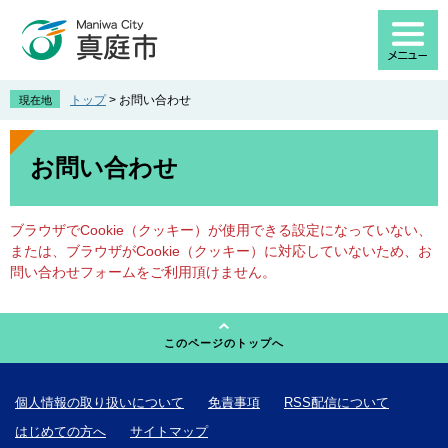
ペ
メ
ー
ニ
ジ
ュ
の
ー
先
を
トップ
>
お問い合わせ
現在地
頭
飛
で
ば
本
す
し
文
お問い合わせ
。
て
本
文
ブラウザでCookie（クッキー）が使用できる設定になっていない、
へ
または、ブラウザがCookie（クッキー）に対応していないため、お
問い合わせフォームをご利用頂けません。
このページのトップへ
個人情報の取り扱いについて
免責事項
RSS配信について
はじめての方へ
サイトマップ