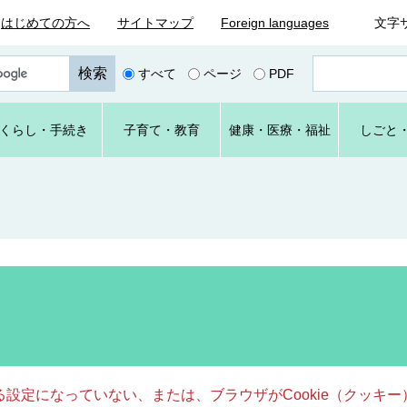
はじめての方へ
サイトマップ
Foreign languages
文字
ペ
すべて
ページ
PDF
ー
ジ
番
くらし
・手続き
子育て
・教育
健康・
医療・
福祉
しごと
号
を
入
力
きる設定になっていない、または、ブラウザがCookie（クッ