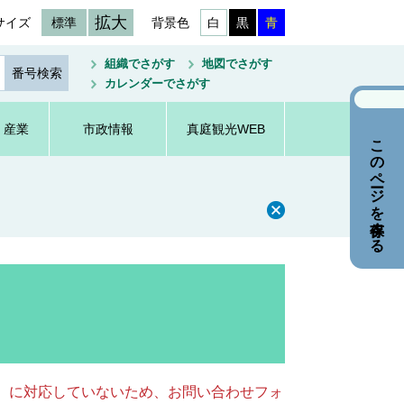
拡大
サイズ
標準
背景色
白
黒
青
組織でさがす
地図でさがす
カレンダーでさがす
・産業
市政情報
真庭観光WEB
このページを保存する
キー）に対応していないため、お問い合わせフォ