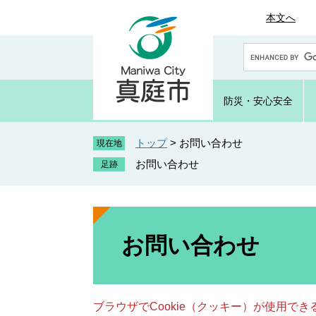
ペ
メ
本文へ
ー
ニ
ジ
ュ
G
の
ー
o
先
を
o
頭
飛
g
防災・
安心安全
で
ば
l
e
す
し
カ
トップ
>
お問い合わせ
。
て
現在地
ス
本
お問い合わせ
タ
文
ム
へ
検
索
本
文
お問い合わせ
ブラウザでCookie（クッキー）が使用で