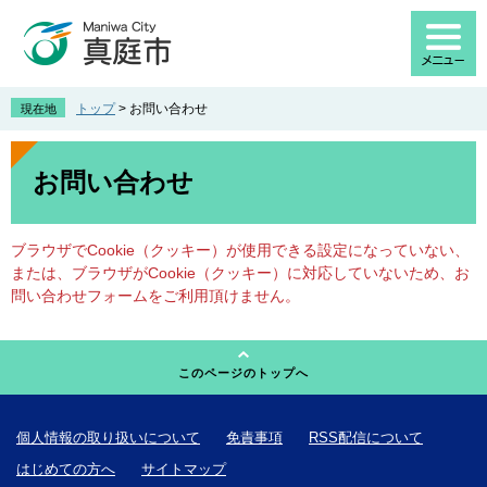
ペ
メ
ー
ニ
ジ
ュ
の
ー
先
を
トップ
>
お問い合わせ
現在地
頭
飛
で
ば
本
す
し
文
お問い合わせ
。
て
本
文
ブラウザでCookie（クッキー）が使用できる設定になっていない、
へ
または、ブラウザがCookie（クッキー）に対応していないため、お
問い合わせフォームをご利用頂けません。
このページのトップへ
個人情報の取り扱いについて
免責事項
RSS配信について
はじめての方へ
サイトマップ