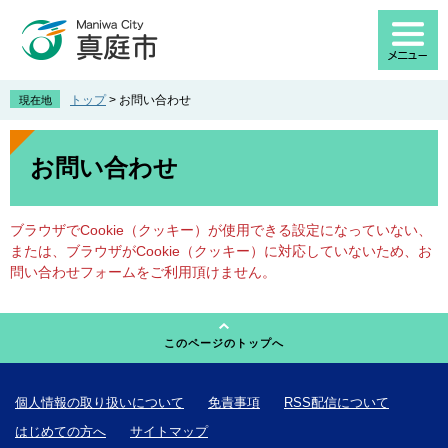
ペ
メ
ー
ニ
ジ
ュ
の
ー
先
を
トップ
>
お問い合わせ
現在地
頭
飛
で
ば
本
す
し
文
お問い合わせ
。
て
本
文
ブラウザでCookie（クッキー）が使用できる設定になっていない、
へ
または、ブラウザがCookie（クッキー）に対応していないため、お
問い合わせフォームをご利用頂けません。
このページのトップへ
個人情報の取り扱いについて
免責事項
RSS配信について
はじめての方へ
サイトマップ