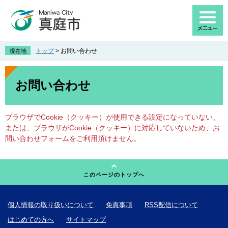
ペ
メ
ー
ニ
ジ
ュ
の
ー
先
を
トップ
>
お問い合わせ
現在地
頭
飛
で
ば
本
す
し
文
お問い合わせ
。
て
本
文
ブラウザでCookie（クッキー）が使用できる設定になっていない、
へ
または、ブラウザがCookie（クッキー）に対応していないため、お
問い合わせフォームをご利用頂けません。
このページのトップへ
個人情報の取り扱いについて
免責事項
RSS配信について
はじめての方へ
サイトマップ