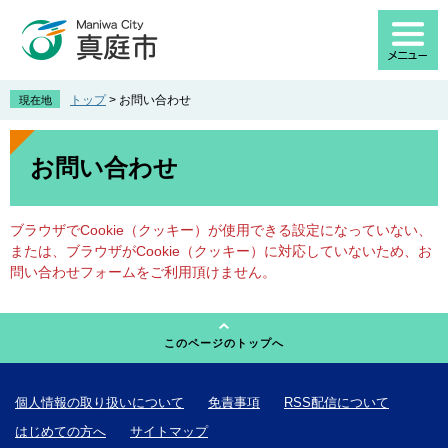
ペ
メ
ー
ニ
ジ
ュ
の
ー
先
を
トップ
>
お問い合わせ
現在地
頭
飛
で
ば
本
す
し
文
お問い合わせ
。
て
本
文
ブラウザでCookie（クッキー）が使用できる設定になっていない、
へ
または、ブラウザがCookie（クッキー）に対応していないため、お
問い合わせフォームをご利用頂けません。
このページのトップへ
個人情報の取り扱いについて
免責事項
RSS配信について
はじめての方へ
サイトマップ