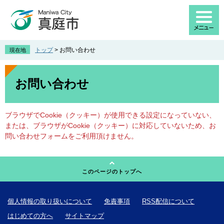
ペ
メ
ー
ニ
ジ
ュ
の
ー
先
を
トップ
>
お問い合わせ
現在地
頭
飛
で
ば
本
す
し
文
お問い合わせ
。
て
本
文
ブラウザでCookie（クッキー）が使用できる設定になっていない、
へ
または、ブラウザがCookie（クッキー）に対応していないため、お
問い合わせフォームをご利用頂けません。
このページのトップへ
個人情報の取り扱いについて
免責事項
RSS配信について
はじめての方へ
サイトマップ