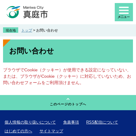
ペ
メ
ー
ニ
ジ
ュ
の
ー
先
を
トップ
>
お問い合わせ
現在地
頭
飛
で
ば
本
す
し
文
お問い合わせ
。
て
本
文
ブラウザでCookie（クッキー）が使用できる設定になっていない、
へ
または、ブラウザがCookie（クッキー）に対応していないため、お
問い合わせフォームをご利用頂けません。
このページのトップへ
個人情報の取り扱いについて
免責事項
RSS配信について
はじめての方へ
サイトマップ