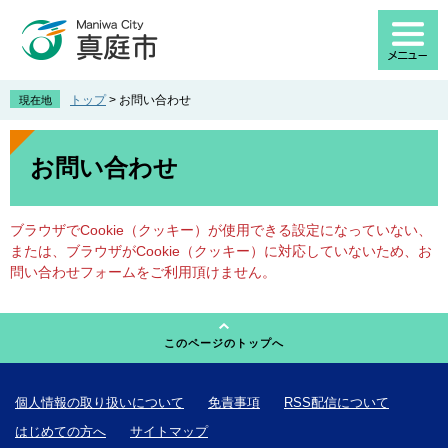
ペ
メ
ー
ニ
ジ
ュ
の
ー
先
を
トップ
>
お問い合わせ
現在地
頭
飛
で
ば
本
す
し
文
お問い合わせ
。
て
本
文
ブラウザでCookie（クッキー）が使用できる設定になっていない、
へ
または、ブラウザがCookie（クッキー）に対応していないため、お
問い合わせフォームをご利用頂けません。
このページのトップへ
個人情報の取り扱いについて
免責事項
RSS配信について
はじめての方へ
サイトマップ