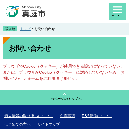
ペ
メ
ー
ニ
ジ
ュ
の
ー
先
を
トップ
>
お問い合わせ
現在地
頭
飛
で
ば
本
す
し
文
お問い合わせ
。
て
本
文
ブラウザでCookie（クッキー）が使用できる設定になっていない、
へ
または、ブラウザがCookie（クッキー）に対応していないため、お
問い合わせフォームをご利用頂けません。
このページのトップへ
個人情報の取り扱いについて
免責事項
RSS配信について
はじめての方へ
サイトマップ