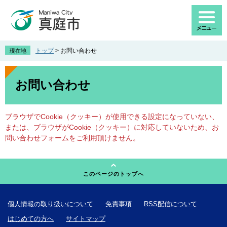
ペ
メ
ー
ニ
ジ
ュ
の
ー
先
を
トップ
>
お問い合わせ
現在地
頭
飛
で
ば
本
す
し
文
お問い合わせ
。
て
本
文
ブラウザでCookie（クッキー）が使用できる設定になっていない、
へ
または、ブラウザがCookie（クッキー）に対応していないため、お
問い合わせフォームをご利用頂けません。
このページのトップへ
個人情報の取り扱いについて
免責事項
RSS配信について
はじめての方へ
サイトマップ