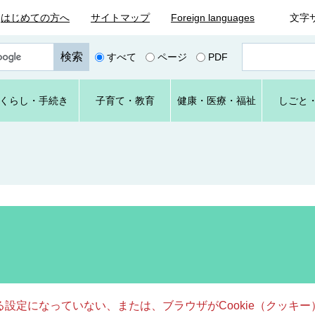
はじめての方へ
サイトマップ
Foreign languages
文字
ペ
すべて
ページ
PDF
ー
ジ
番
くらし
・手続き
子育て
・教育
健康・
医療・
福祉
しごと
号
を
入
力
きる設定になっていない、または、ブラウザがCookie（クッ