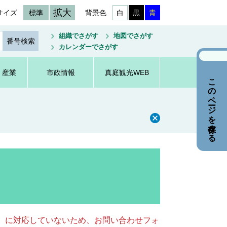
拡大
サイズ
標準
背景色
白
黒
青
組織でさがす
地図でさがす
カレンダーでさがす
・産業
市政情報
真庭観光WEB
このページを保存する
キー）に対応していないため、お問い合わせフォ