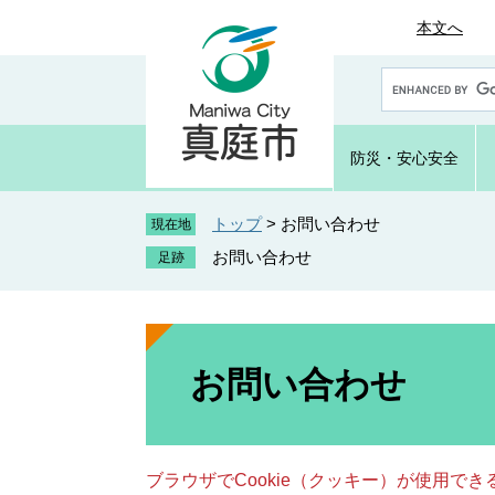
ペ
メ
本文へ
ー
ニ
ジ
ュ
G
の
ー
o
先
を
o
頭
飛
g
防災・
安心安全
で
ば
l
e
す
し
カ
トップ
>
お問い合わせ
。
て
現在地
ス
本
お問い合わせ
タ
文
ム
へ
検
索
本
文
お問い合わせ
ブラウザでCookie（クッキー）が使用で