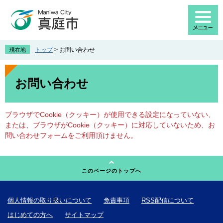
ペ
メ
ー
ニ
ジ
ュ
の
ー
先
を
トップ
>
お問い合わせ
現在地
頭
飛
で
ば
本
す
し
文
お問い合わせ
。
て
本
文
ブラウザでCookie（クッキー）が使用できる設定になっていない、
へ
または、ブラウザがCookie（クッキー）に対応していないため、お
問い合わせフォームをご利用頂けません。
このページのトップへ
個人情報の取り扱いについて
免責事項
RSS配信について
はじめての方へ
サイトマップ